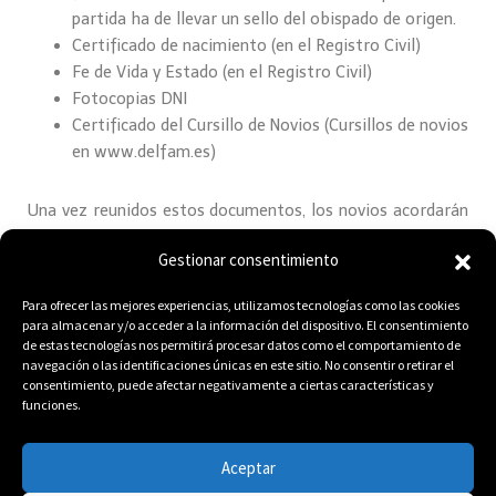
partida ha de llevar un sello del obispado de origen.
Certificado de nacimiento (en el Registro Civil)
Fe de Vida y Estado (en el Registro Civil)
Fotocopias DNI
Certificado del Cursillo de Novios (Cursillos de novios
en www.delfam.es)
Una vez reunidos estos documentos, los novios acordarán
una cita en la parroquia con el sacerdote, para formalizar
Gestionar consentimiento
el expediente, trayendo toda la documentación y
acompañados de dos testigos (no familiares directos).
Para ofrecer las mejores experiencias, utilizamos tecnologías como las cookies
para almacenar y/o acceder a la información del dispositivo. El consentimiento
de estas tecnologías nos permitirá procesar datos como el comportamiento de
navegación o las identificaciones únicas en este sitio. No consentir o retirar el
consentimiento, puede afectar negativamente a ciertas características y
funciones.
Aceptar