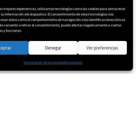
las mejores experiencias, utilizamos tecnologías como las cookies para almacenar
 la información del dispositivo. El consentimiento de estas tecnologías nos
ocesar datos como el comportamiento de navegación o las identificaciones únicas
. No consentir o retirar el consentimiento, puede afectar negativamente a ciertas
as y funciones.
ceptar
Denegar
Ver preferencias
Declaración de privacidad
Impressum