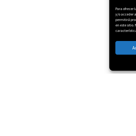
Para ofrecer 
y/o acceder a
permitirá pr
en este sitio
característic
A